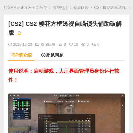
»
›
›
›
12GAMEBBS
全部分类
游戏交流
端游版块
CS2 樱花方框透视自瞄锁头辅助破解版
[CS2] CS2 樱花方框透视自瞄锁头辅助破解
版
2025-12-23
端游版块
8
10
0
0
详情介绍
常见问题
使用说明：启动游戏，大厅界面管理员身份运行软
件！