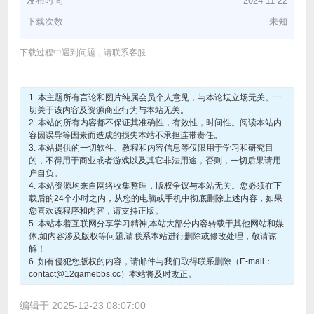
发布时间
2024-11-22
下载次数
未知
下载过程中遇到问题，请联系客服
1. 本主题所有言论和图片纯属会员个人意见，与本论坛立场无关。一
切关于该内容及资源商业行为与本站无关。
2. 本站的所有内容都不保证其准确性，有效性，时间性。阅读本站内
容因误导等因素而造成的损失本站不承担连带责任。
3. 本站提供的一切软件、教程和内容信息等仅限用于学习和研究目
的，不得用于商业或者游戏以及其它非法用途，否则，一切后果请用
户自负。
4. 本站资源均来自网络收集整理，版权争议与本站无关。您必须在下
载后的24个小时之内，从您的电脑或手机中彻底删除上述内容，如果
您喜欢该程序和内容，请支持正版。
5. 本站本着互联网分享学习精神,本站大部分内容转载于其他网站和媒
体,如内容涉及版权等问题,请联系本站进行删除或修改处理，敬请谅
解！
6. 如有侵犯您版权的内容，请邮件与我们取得联系删除（E-mail：
contact@12gamebbs.cc）本站将及时改正。
编辑于 2025-12-23 08:07:00