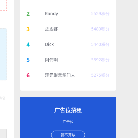
2
Randy
5529
积分
3
皮皮虾
5480
积分
4
Dick
5440
积分
5
阿伟啊
5392
积分
6
浑元形意掌门人
5275
积分
举报
广告位招租
广告位
暂不开放