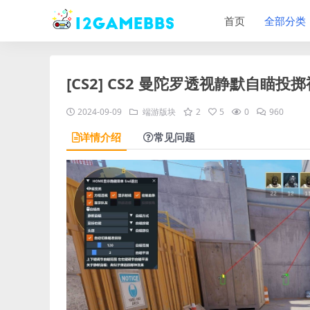
首页
全部分类
[CS2] CS2 曼陀罗透视静默自瞄投
2024-09-09
端游版块
2
5
0
960
详情介绍
常见问题