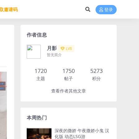
取邀请码
登录
作者信息
月影
LV8
暂无简介
1720
1750
5273
主题
帖子
积分
查看作者其他文章
本周热门
深夜的撒娇 午夜撒娇小鬼 汉
化版 动态LSG游