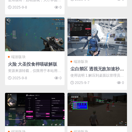
使用说明：启动游戏，大厅界面管
下方留言反馈，随意发布灌水留言
理员身份运行软件！（有问题请在
2025-9-8
0
会禁言！）
下方留言反馈，随意发布灌水留言
会禁言！）
端游版块
端游版块
火险 大圣投食梓喵破解版
尘白禁区 透视无敌加速秒杀多功能辅助v3.1.155
资源来源转载，仅限用于本站用户
使用说明 1.解压到桌面以管理员方
小范围内逆向学习和研究目的，不
2025-9-8
0
式运行Launcher.exe 2.选择游戏
2025-9-7
0
得用于游戏或其它非法用途，否
目录下Game.exe，文件路径例
则，一切后果请用户自负。您必须
如：E:\SeasunCBJQos\Game\cbj
在下载后的24个小时之内，从您的
q\game\Game\Binaries\Win64\Ga
电脑或手机中彻底删除该资源！ ...
me.exe 3.随意输入登入即可，在
大厅勾选功能，菜单有点bug， ...
端游版块
端游版块