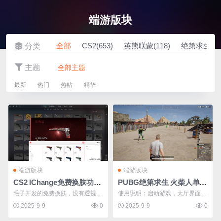
端游版块
收藏 (585)
发帖
全部
CS2(653)
英熊联蒙(118)
绝第求生(26
分类
主题
全部主题
最新
热门
热帖
精华
端游版块
端游版块
CS2 IChange免费换肤功能多样（云更新）
PUBG绝第求生 火柴人单骨骼透视破解版
毛子开发的免费换肤，没有透视自
使用说明：启动游戏，大厅界面管
瞄等功能。 支持开箱，挂件，贴
理员身份运行软件！（如软件运行
2025-9-9
0
2025-9-9
0
纸，更改优先分数，胜利场数等
无反应请添加数据保护）