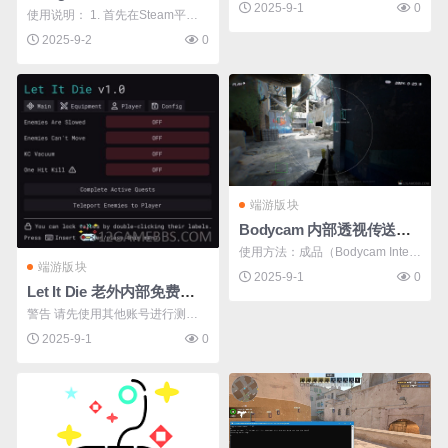
项 2.启动游戏 2.大厅界面打开注入
2025-9-1
0
使用说明： 1. 首先在Steam平台
器注入即可。 注入器推荐使用：E
右键Farlight 84
2025-9-2
0
xtreme 或 Xenos 或 12GAMEBBS
注入器 功能 无限技能 无敌模式 愚
蠢的敌人（敌人无视你） 一击必
杀 立即赢得胜利 玩 ...
端游版块
Bodycam 内部透视传送无后等多功能辅助v0.1.4.1（成品+源码）
使用方法：成品（Bodycam Intern
端游版块
al） 1.右键Steam游戏 属性->启动
2025-9-1
0
Let It Die 老外内部免费修改器v1.0
选项 "-dx11" 【PS.不添加启动选
警告 请先使用其他账号进行测
项会没效果】 2.启动游戏，大厅界
试，我对您或您的账号可能发生的
2025-9-1
0
面打开注入器注入“Bodycam Inter
任何问题概不负责。 我在制作此
nal.dll”即可。 注入器推荐使用：E
游戏作弊时被封禁过几次（因为服
xtreme 或 Xeno ...
务器检查），但我已经删除了大部
分导致封禁的内容。不过，还是要
小心。 请格外小心： "Ev ...