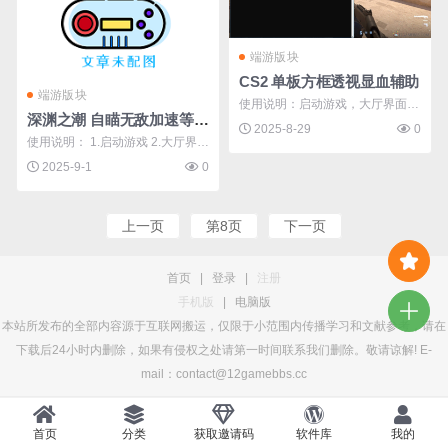
端游版块
CS2 单板方框透视显血辅助
端游版块
使用说明：启动游戏，大厅界面管
深渊之潮 自瞄无敌加速等多功能免费辅助v1.2.0
理员身份运行软件！（如软件运行
2025-8-29
0
使用说明： 1.启动游戏 2.大厅界面
无反应请添加数据保护） 出来界
打开注入器注入即可。 注入器推
2025-9-1
0
面后输入y按回车即可
荐使用：Extreme 或 Xenos 或 12
GAMEBBS注入器 请确保在游戏内
上一页
第8页
下一页
注入，而非主菜单界面。 功能列
表 简易暴力自瞄 可自定义瞄准键 |
带可见性检测 优先 ...
首页
|
登录
|
注册
手机版
|
电脑版
本站所发布的全部内容源于互联网搬运，仅限于小范围内传播学习和文献参考，请在
下载后24小时内删除，如果有侵权之处请第一时间联系我们删除。敬请谅解! E-
mail：contact@12gamebbs.cc
首页
分类
获取邀请码
软件库
我的