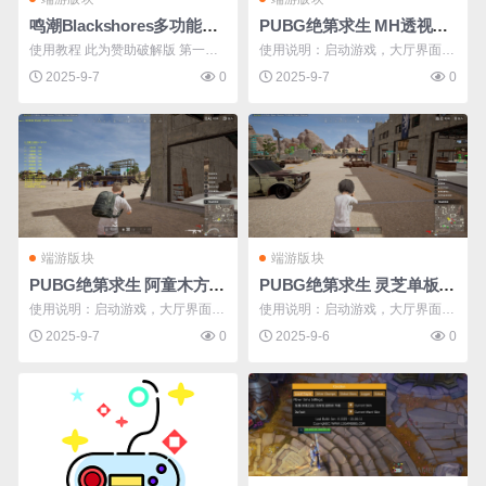
鸣潮Blackshores多功能付费破解版v2.6.1
PUBG绝第求生 MH透视物资自瞄破解版
使用教程 此为赞助破解版 第一
使用说明：启动游戏，大厅界面管
步： 将文件夹里面的“BS-pr_100_
理员身份运行软件！（如软件运行
2025-9-7
0
2025-9-7
0
P.pak”文件放到游戏目录下,注意别
无反应请添加数据保护）
改这个文件名： 例如：C:\Wutheri
ng Waves\Wuthering Waves Gam
e\Client\Content\Paks 第二步: 将b
ypass文件夹中的三 ...
端游版块
端游版块
PUBG绝第求生 阿童木方框透视自瞄破解版
PUBG绝第求生 灵芝单板透视破解版
使用说明：启动游戏，大厅界面管
使用说明：启动游戏，大厅界面管
理员身份运行软件！（如软件运行
理员身份运行软件！（如软件运行
2025-9-7
0
2025-9-6
0
无反应请添加数据保护）
无反应请添加数据保护）