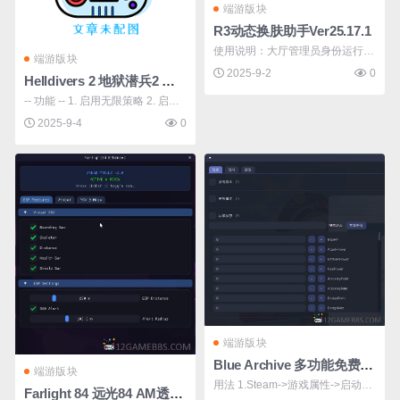
端游版块
R3动态换肤助手Ver25.17.1
使用说明：大厅管理员身份运行注
端游版块
入,泉水自动呼出菜单！
2025-9-2
0
Helldivers 2 地狱潜兵2 六项修改器 v1.3
-- 功能 -- 1. 启用无限策略 2. 启用
补给舱中的超级积分 3. 启用补给
2025-9-4
0
舱中的无限策略 + 超级积分 4. 启
用补给舱中的勋章 5. 启用补给舱
中的无限策略 + 勋章 6. 启用补给
舱中的无限策略+超级积分和勋章
7. 禁用无限策 ...
端游版块
Blue Archive 多功能免费修改器 v5
端游版块
用法 1.Steam->游戏属性->启动选
Farlight 84 远光84 AM透视自瞄内部免费辅助v2.0