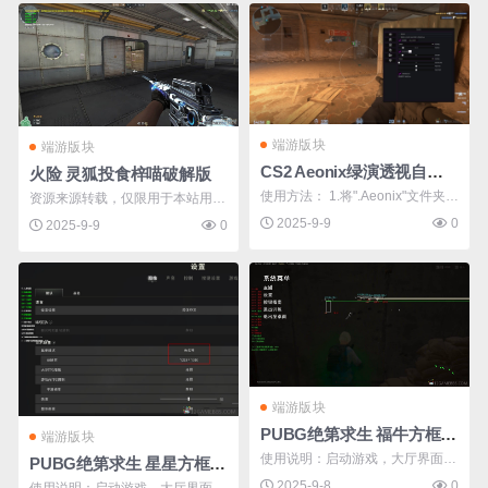
（仅本地可见） 注入后按Insert键
显示菜单 需要把游戏语言改为英
文等其他语言（否则界面可能会乱
码，但不影响正常使 ...
端游版块
端游版块
CS2 Aeonix绿演透视自瞄免费辅助
火险 灵狐投食梓喵破解版
使用方法： 1.将".Aeonix"文件夹解
资源来源转载，仅限用于本站用户
压到"文档"目录【不解压到"文
小范围内逆向学习和研究目的，不
2025-9-9
0
2025-9-9
0
档"目录将无法使用】 2.启动游戏
得用于游戏或其它非法用途，否
【PS.游戏不能设置成全屏】 3.运
则，一切后果请用户自负。您必须
行作弊
在下载后的24个小时之内，从您的
电脑或手机中彻底删除该资源！ ...
端游版块
PUBG绝第求生 福牛方框骨骼透视自瞄调破解版
端游版块
使用说明：启动游戏，大厅界面管
PUBG绝第求生 星星方框骨骼透视自瞄破解版
理员身份运行软件！（有问题请在
2025-9-8
0