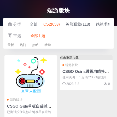
端游版块
收藏 (585)
发帖
全部
CS2(653)
英熊联蒙(118)
绝第求生(26
分类
主题
全部主题
最新
热门
热帖
精华
点击重新加载
端游版块
CSGO Osiris透视自瞄换肤多功能作弊辅助v3.8
使用说明： 1.启动CSGO游戏到大
厅界面 2.打开注入器，选择下载好
2023-3-8
0
的DLL文件注入即可 注入器推荐：
LoadLibrary 或 Xnoobx 备注：如
端游版块
果没出菜单 就按Ins键打开菜单
CSGO Gide单板自瞄辅助 v1
（国外辅助一般默认INS键是显/隐
菜单键） 教你简单 ...
已测试按住鼠标左键准星会跟随敌