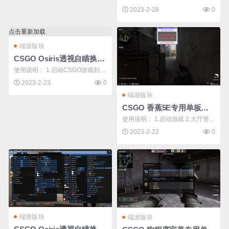
6] 自动连跳 [F5] 使用说明： 1.启
（国外辅助一般默认INS键是显/隐
2023-2-28
0
动游戏 2.大厅界面管理员身份运行
菜单键） 教你简单 ...
辅助 下载地址：【回复可见】 ****
点击重新加载
本内容被作者隐藏 **** ...
端游版块
CSGO Osiris透视自瞄换肤多功能作弊辅助v2.23
使用说明： 1.启动CSGO游戏到大
厅界面 2.打开注入器，选择下载好
2023-2-23
0
的DLL文件注入即可 注入器推荐：
端游版块
LoadLibrary 或 Xnoobx 备注：如
CSGO 香蕉5E专用单板方框透视免费版辅助v2.22
果没出菜单 就按Ins键打开菜单
使用说明： 1.启动游戏 2.大厅管理
（国外辅助一般默认INS键是显/隐
员身份运行辅助 下载地址：【回
2023-2-22
0
菜单键） 教你简单 ...
复后可见】 **** 本内容被作者隐藏
****
端游版块
端游版块