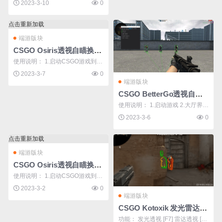
人移动（锁定头部） 自瞄=鼠标左
2023-3-10
0
键 使用说明： 1.启动游戏 2.大厅
界面管理员身份运行辅助 下载地
点击重新加载
址：【回复可见】 **** 本内容被作
端游版块
者隐藏 **** ...
CSGO Osiris透视自瞄换肤多功能作弊辅助v3.7
使用说明： 1.启动CSGO游戏到大
厅界面 2.打开注入器，选择下载好
2023-3-7
0
端游版块
的DLL文件注入即可 注入器推荐：
CSGO BetterGo透视自瞄无后座多功能辅助v1.6.0
LoadLibrary 或 Xnoobx 备注：如
使用说明： 1.启动游戏 2.大厅界面
果没出菜单 就按Ins键打开菜单
管理员身份运行辅助 下载地址：
（国外辅助一般默认INS键是显/隐
2023-3-6
0
【回复可见】 **** 本内容被作者隐
菜单键） 教你简单 ...
藏 ****
点击重新加载
端游版块
CSGO Osiris透视自瞄换肤多功能作弊辅助v3.2
使用说明： 1.启动CSGO游戏到大
厅界面 2.打开注入器，选择下载好
2023-3-2
0
端游版块
的DLL文件注入即可 注入器推荐：
CSGO Kotoxik 发光雷达透视自动连跳辅助v1
LoadLibrary 或 Xnoobx 备注：如
功能： 发光透视 [F7] 雷达透视 [F
果没出菜单 就按Ins键打开菜单