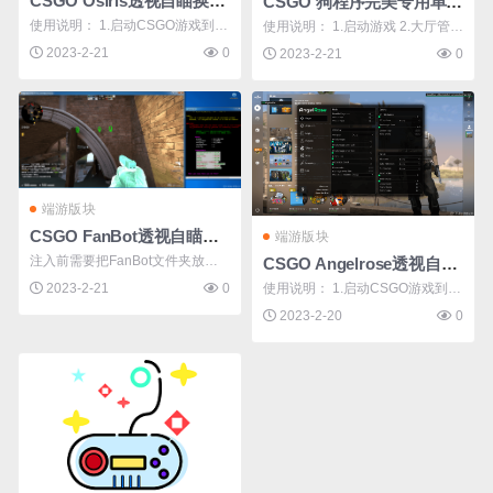
CSGO Osiris透视自瞄换肤多功能作弊辅助v2.21
CSGO 狗程序完美专用单板声呐透视辅助v2.21
使用说明： 1.启动CSGO游戏到大
使用说明： 1.启动游戏 2.大厅管理
厅界面 2.打开注入器，选择下载好
员身份运行辅助 下载地址：【回
2023-2-21
0
2023-2-21
0
的DLL文件注入即可 注入器推荐：
复后可见】 **** 本内容被作者隐藏
LoadLibrary 或 Xnoobx 备注：如
****
果没出菜单 就按Ins键打开菜单
（国外辅助一般默认INS键是显/隐
菜单键） 教你简单 ...
端游版块
CSGO FanBot透视自瞄防闪换肤多功能辅助v1.1
端游版块
注入前需要把FanBot文件夹放到C
CSGO Angelrose透视自瞄无后多功能辅助v3
盘，否则无效果！ 使用说明： 1.
2023-2-21
0
使用说明： 1.启动CSGO游戏到大
启动游戏 2.大厅界面打开注入器注
厅界面 2.打开注入器，选择下载好
2023-2-20
0
入即可。（注入任意x32进程即可
的DLL文件注入即可 注入器推荐：
使用，不要直接注入游戏） 注入
LoadLibrary 或 Xnoobx CFG存放
器推荐使用：Extreme 或 Xenos
位置：C:\AngelRose 备注：如果
下载地址：【回复可 ...
没出菜单 就按Ins键打开菜单（国
外辅助一般默认INS ...