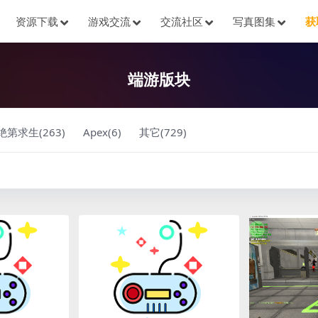
资源下载
游戏交流
交流社区
写真图集
获
端游版块
绝第求生(263)
Apex(6)
其它(729)