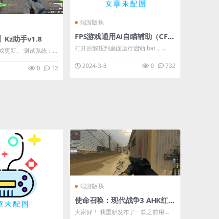
端游版块
FPS游戏通用Ai自瞄辅助（CFHD,CF,CS2）
Kz助手v1.8
打开后解压到桌面运行启动.bat，
戏更新。 测试系统：
config.ini是参数，默认q键自苗，cf，
2024-3-8
0
732
0
12
cfhd，cs2都可以 下载地址：【回复可
 本内容被作者隐藏 ****
见】 **** 本内容被作者隐藏 ****
端游版块
使命召唤：现代战争3 AHK红名自瞄免费辅助
大家好！ 我重新发布了一款之前用