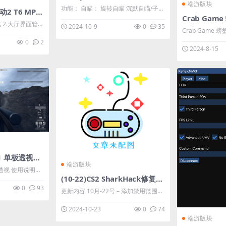
端游版块
功能： 自瞄： 旋转自瞄 沉默自瞄/子弹
使命召唤：黑色行动2 T6 MP作弊修改器【更新】
TP 忽略投降 忽略队友 可见的检查 显示
 2.大厅界面管理
2024-10-9
0
35
Crab Game 螃
自瞄范围 自定义自瞄范围 透视： 线 线
址：【回复可见】
厚度 方框 名称 血量 陷阱透视 杂项：
0
2
者隐藏 ****
2024-8-15
隐藏 ****
加速（时间膨胀） 飞行模式 穿墙模式
自定义飞行速度 视 ...
Battlefield 战地1 单板透视辅助
端游版块
说明：
(10-22)CS2 SharkHack修复闪退-整合版
界面打开注入器注入
0
93
更新内容 10月-22号 – 添加禁用范围边
Extreme 或
框 - 添加了手榴弹预测 - 添加启用/禁用
2024-10-23
0
74
第三人称时放大/缩小的动画 - 第三人在
本内容被作者隐藏 **** ...
端游版块
与物体交互时不再关闭 - 添加了一种新