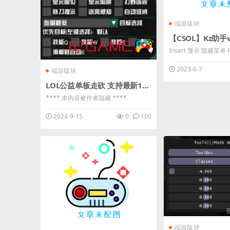
端游版块
【CSOL】Kz助手v
Insert 显示 隐藏菜单 F1 开启/关闭 连
跳 MCJ F2 开启/关闭 弹跳 F3 开启/关闭
2023-6-7
端游版块
热能透视 F4 大灾变购买攻击力（仅对
LOL公益单板走砍 支持最新14.18版本
墙体有效）购买一次扣
**** 本内容被作者隐藏 ****
2024-9-15
0
100
端游版块