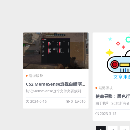
端游版块
CS2 MemeSense透视自瞄演技换肤多功能中文辅助
端游版块
切记MemeSense这个文件夹要放到C
盘！ 使用说明： 1.启动游戏 2.大厅界
2024-6-16
0
610
由于我和P2C的所有
面管理员身份运行辅助 下载地址：
题，而他不想从他的
【回复可见】 **** 本内容被作者隐藏
2023-3-15
器，我决定向公众发
**** ...
也不再对它有任何使用。 我仍
这个人，所以我不会