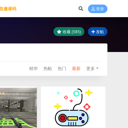
取邀请码
登录
收藏 (585)
发帖
精华
热帖
热门
最新
更多