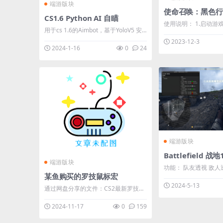
端游版块
CS1.6 Python AI 自瞄
使用说明： 1.启动游戏
用于cs 1.6的Aimbot，基于YoloV5 安
员身份运行辅助 下载地址：【回复可
装指南： 1.安装 Python 3.11.x（建议
2023-12-3
见】 **** 本内容被作
2024-1-16
0
24
使用 3.11 版本）和 CUDA 11.8 2.Py-
3.11.x pip安装Torch TorchVision
TorchAudio——索引url：
https://download.pytorch.org/whl/cu
118 3. ...
端游版块
端游版块
功能： 队友透视 敌人透视 使用
某鱼购买的罗技鼠标宏
1.启动游戏 2.大厅
2024-5-13
通过网盘分享的文件：CS2最新罗技鼠
即可。 注入器推荐使用：
标宏 **** 本内容被作者隐藏 **** 亲
Xenos 下载地址：【回复可见】 ****
2024-11-17
0
159
测可用 不过只能使用网盘里面旧版本
的驱动程序 已经玩了一个星期了