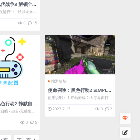
使命召唤：现代战争3 解锁全部经验等级修改器
在进行中，所以未来计
，如自瞄、透视、统计
0
15
还希望能想出一个更好
*]名称更
器 [*]标题更改器 [*]
代币 [ ...
端游版块
使命召唤：黑色行动2 SIMPLECHEAT多功能修改器V1.1
使用说明： 1.启动游戏 2.大厅界面打开
使命召唤：黑色行动2 静默自瞄|自瞄|透视|辅助
注入器注入即可。 注入器推荐使用：
2023-7-13
0
2
默自瞄 -自瞄 -无后坐力 -
Extreme 或 Xenos 下载地址：【回复
可见】 **** 本内容被作者隐藏 ****
0
5
注入即可。 注入器推
 Xenos 下载地
 **** 本内容被作者