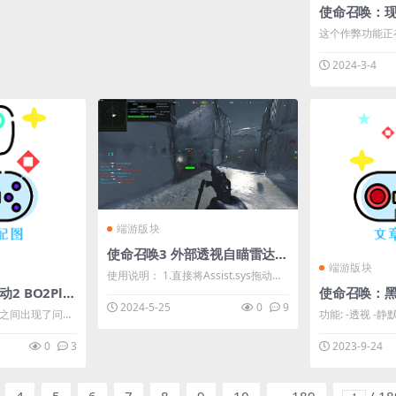
型的cham - 玻璃 - 添加了范围线（第
这个作弊功能正
三人称范围线） - 新增 ...
划实现更多功能
2024-3-4
数据等等。 我
的名称和用户界面。 功能： [
改器 [*]公会更改
经验值 [*]声望 [*]
端游版块
使命召唤3 外部透视自瞄雷达等多功能作弊辅助v5.25
端游版块
使用说明： 1.直接将Assist.sys拖动到
使命召唤：黑色行动2 BO2Pluto外部多功能辅助
kdmapper上（加载驱动） 2.运行
2024-5-25
0
9
Assistant.exe 3.启动游戏。 功能： 1.
者之间出现了问
功能: -透视 -静
透视（增强视觉模式）：两种自定义设
加载器中删除作弊
无重力 使用说明： 1.启动游戏 2.大厅
0
3
2023-9-24
置的瞄准辅助 2.高警戒状态模拟 3.玩家
布作弊器，因为我
界面打开注入器
姓名、武器类型（如AR、SM、P ...
然尊重
荐使用：Extreme 或
分享他的名字，也
址：【回复可见】