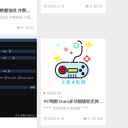
AHK制作的彩色瞄准器。我将其编译成
2024-2-18
0
26
了一个exe文件，所以任何人都可以运
Crab Game 螃蟹游戏 作弊辅助
行它，即使你没有下载AHK。 顺便说
蟹游戏 作弊辅助 下载地
一下，这是我第一个“完成”的项目。对
 **** 本内容被作者
于任何编码方面的东西，我只是一个 ...
0
23
端游版块
PC鸣潮·Stars多功能辅助支持全系统6-28已更新
**** 本内容被作者隐藏 ****
2024-6-28
0
208