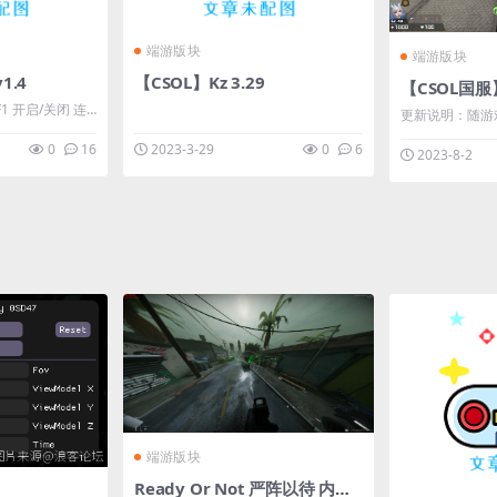
端游版块
端游版块
1.4
【CSOL】Kz 3.29
【CSOL国服】
更新说明：随游
win10。 win7不一定能使用，自行测
0
16
2023-3-29
0
6
2023-8-2
试。 ****
除3000金钱，
不扣金钱就代表买满了 F7 ...
端游版块
Ready Or Not 严阵以待 内部透视自瞄免费辅助v10.9