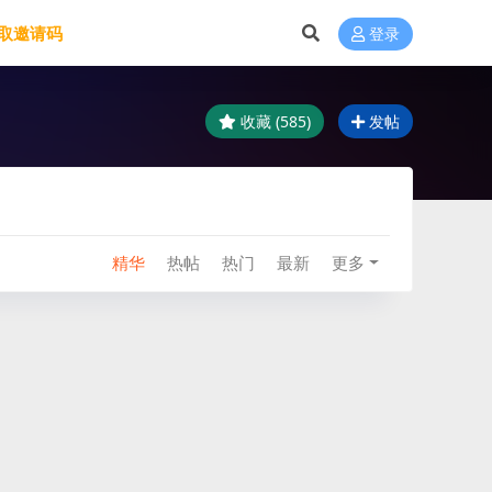
取邀请码
登录
收藏 (585)
发帖
精华
热帖
热门
最新
更多